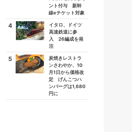
ント付与 新幹
線eチケット対象
イタロ、ドイツ
4
高速鉄道に参
入 26編成を発
注
炭焼きレストラ
5
ンさわやか、10
月1日から価格改
定 げんこつハ
ンバーグは1,680
円に