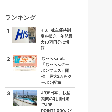
ランキング
HIS、株主優待制
1
度を拡充 年間最
大10万円分に増
額
じゃらんnet、
2
「じゃらんクー
ポンフェス」開
催 最大2万円ク
ーポン配布
JR東日本、お盆
3
期間の利用回避
でJRE
POINT1,000ポイ