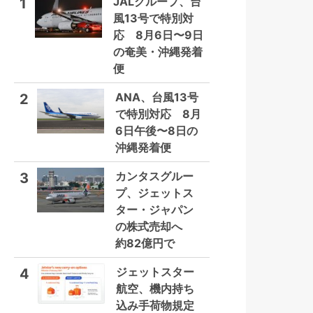
JALグループ、台
1
風13号で特別対
応 8月6日〜9日
の奄美・沖縄発着
便
ANA、台風13号
2
で特別対応 8月
6日午後〜8日の
沖縄発着便
カンタスグルー
3
プ、ジェットス
ター・ジャパン
の株式売却へ
約82億円で
ジェットスター
4
航空、機内持ち
込み手荷物規定