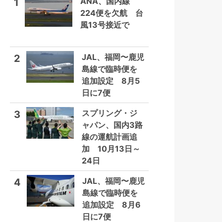
ANA、国内線
1
224便を欠航 台
風13号接近で
JAL、福岡〜鹿児
2
島線で臨時便を
追加設定 8月5
日に7便
スプリング・ジ
3
ャパン、国内3路
線の運航計画追
加 10月13日～
24日
JAL、福岡〜鹿児
4
島線で臨時便を
追加設定 8月6
日に7便