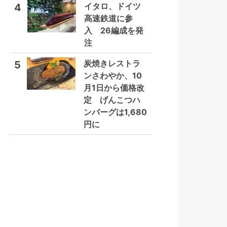
イタロ、ドイツ
4
高速鉄道に参
入 26編成を発
注
炭焼きレストラ
5
ンさわやか、10
月1日から価格改
定 げんこつハ
ンバーグは1,680
円に