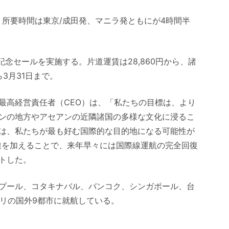
る。所要時間は東京/成田発、マニラ発ともにが4時間半
で記念セールを実施する。片道運賃は28,860円から、諸
ら3月31日まで。
最高経営責任者（CEO）は、「私たちの目標は、より
ンの地方やアセアンの近隣諸国の多様な文化に浸るこ
は、私たちが最も好む国際的な目的地になる可能性が
線を加えることで、来年早々には国際線運航の完全回復
トした。
プール、コタキナバル、バンコク、シンガポール、台
バリの国外9都市に就航している。