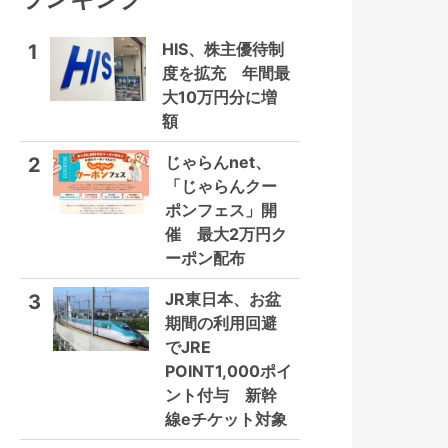
HIS、株主優待制
1
度を拡充 年間最
大10万円分に増
額
じゃらんnet、
2
「じゃらんクー
ポンフェス」開
催 最大2万円ク
ーポン配布
JR東日本、お盆
3
期間の利用回避
でJRE
POINT1,000ポイ
ント付与 新幹
線eチケット対象