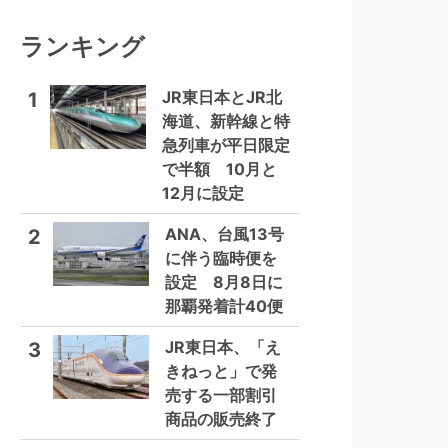
ランキング
JR東日本とJR北
1
海道、新幹線と特
急列車が平日限定
で半額 10月と
12月に設定
ANA、台風13号
2
に伴う臨時便を
設定 8月8日に
那覇発着計40便
JR東日本、「え
3
きねっと」で発
売する一部割引
商品の販売終了