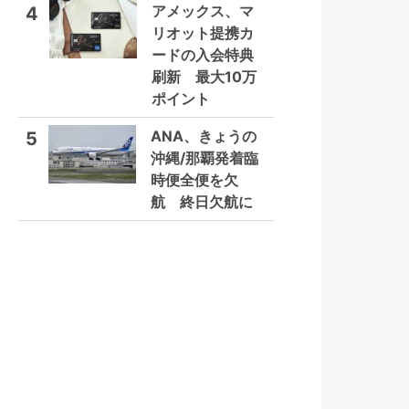
アメックス、マ
4
リオット提携カ
ードの入会特典
刷新 最大10万
ポイント
ANA、きょうの
5
沖縄/那覇発着臨
時便全便を欠
航 終日欠航に