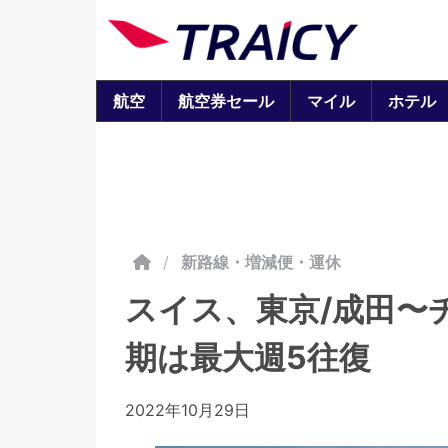
航空
航空券セール
マイル
ホテル
/
新路線・増減便・運休
スイス、東京/成田〜
期は最大週5往復
2022年10月29日