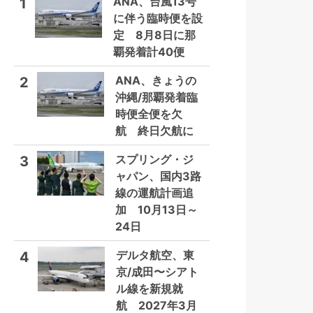
ANA、台風13号
1
に伴う臨時便を設
定 8月8日に那
覇発着計40便
ANA、きょうの
2
沖縄/那覇発着臨
時便全便を欠
航 終日欠航に
スプリング・ジ
3
ャパン、国内3路
線の運航計画追
加 10月13日～
24日
デルタ航空、東
4
京/成田〜シアト
ル線を新規就
航 2027年3月