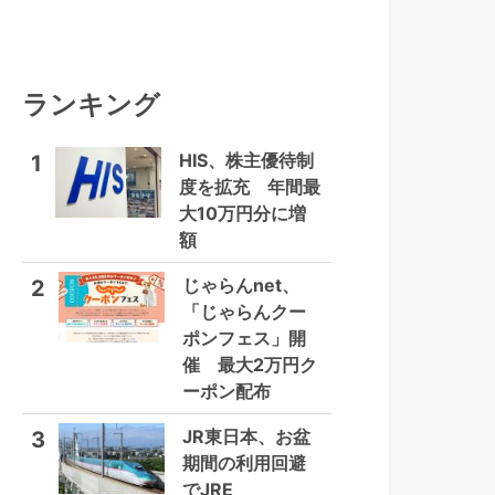
ランキング
HIS、株主優待制
1
度を拡充 年間最
大10万円分に増
額
じゃらんnet、
2
「じゃらんクー
ポンフェス」開
催 最大2万円ク
ーポン配布
JR東日本、お盆
3
期間の利用回避
でJRE