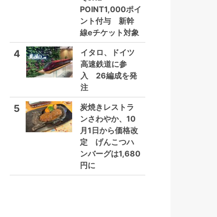
POINT1,000ポイ
ント付与 新幹
線eチケット対象
イタロ、ドイツ
4
高速鉄道に参
入 26編成を発
注
炭焼きレストラ
5
ンさわやか、10
月1日から価格改
定 げんこつハ
ンバーグは1,680
円に