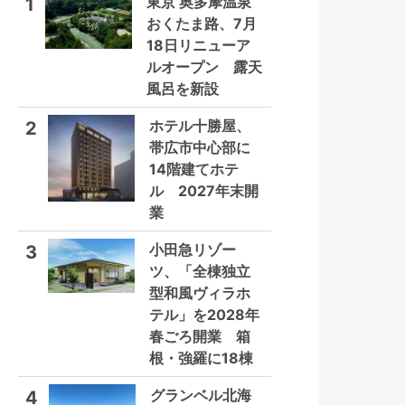
東京 奥多摩温泉
1
おくたま路、7月
18日リニューア
ルオープン 露天
風呂を新設
ホテル十勝屋、
2
帯広市中心部に
14階建てホテ
ル 2027年末開
業
小田急リゾー
3
ツ、「全棟独立
型和風ヴィラホ
テル」を2028年
春ごろ開業 箱
根・強羅に18棟
グランベル北海
4