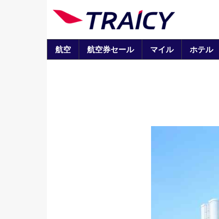
航空
航空券セール
マイル
ホテル