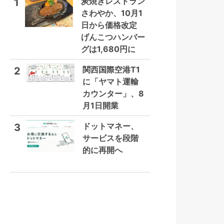
炭焼きレストラン
1
さわやか、10月1
日から価格改定
げんこつハンバー
グは1,680円に
関西国際空港T1
2
に「ヤマト運輸
カウンター」、8
月1日開業
ドットマネー、
3
サービスを段階
的に再開へ