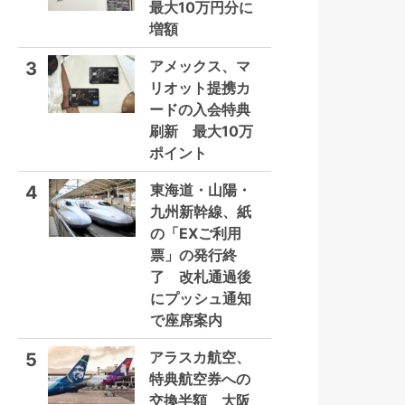
最大10万円分に
増額
アメックス、マ
3
リオット提携カ
ードの入会特典
刷新 最大10万
ポイント
東海道・山陽・
4
九州新幹線、紙
の「EXご利用
票」の発行終
了 改札通過後
にプッシュ通知
で座席案内
アラスカ航空、
5
特典航空券への
交換半額 大阪