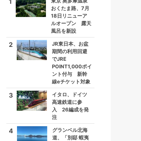
東京 奥多摩温泉
1
おくたま路、7月
18日リニューア
ルオープン 露天
風呂を新設
JR東日本、お盆
2
期間の利用回避
でJRE
POINT1,000ポイ
ント付与 新幹
線eチケット対象
イタロ、ドイツ
3
高速鉄道に参
入 26編成を発
注
グランベル北海
4
道、「別邸 蝦夷