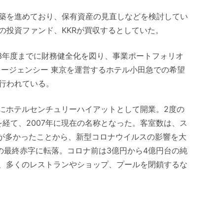
築を進めており、保有資産の見直しなどを検討してい
の投資ファンド、KKRが買収するとしていた。
023年度までに財務健全化を図り、事業ポートフォリオ
リージェンシー 東京を運営するホテル小田急での希望
行われている。
0年にホテルセンチュリーハイアットとして開業。2度の
を経て、2007年に現在の名称となった。客室数は、ス
用が多かったことから、新型コロナウイルスの影響を大
0万円の最終赤字に転落。コロナ前は3億円から4億円台の純
て、多くのレストランやショップ、プールを閉鎖するな