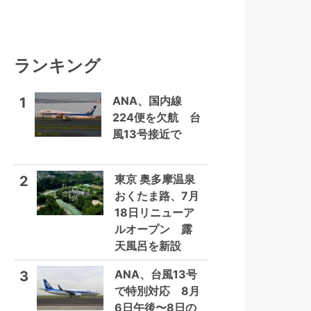
ランキング
ANA、国内線
1
224便を欠航 台
風13号接近で
東京 奥多摩温泉
2
おくたま路、7月
18日リニューア
ルオープン 露
天風呂を新設
ANA、台風13号
3
で特別対応 8月
6日午後〜8日の