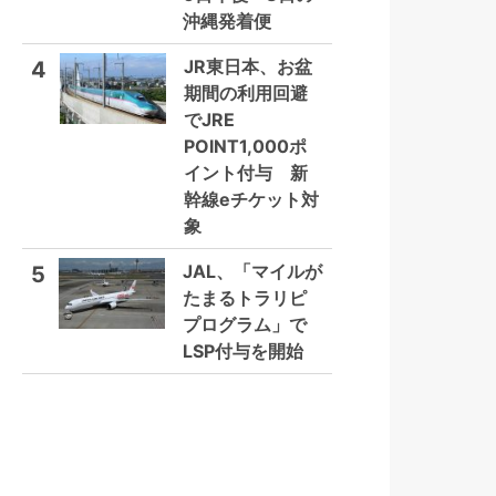
沖縄発着便
JR東日本、お盆
4
期間の利用回避
でJRE
POINT1,000ポ
イント付与 新
幹線eチケット対
象
JAL、「マイルが
5
たまるトラリピ
プログラム」で
LSP付与を開始