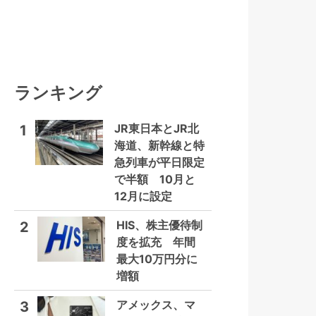
ランキング
JR東日本とJR北
1
海道、新幹線と特
急列車が平日限定
で半額 10月と
12月に設定
HIS、株主優待制
2
度を拡充 年間
最大10万円分に
増額
アメックス、マ
3