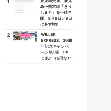
鹿児島交通、鹿児
1
島〜熊本線「きり
しま号」を一時再
開 8月8日と9日
に各1往復
WILLER
2
EXPRESS、20周
年記念キャンペ
ーン第1弾 1キ
ロあたり5円など