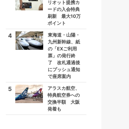
リオット提携カ
ードの入会特典
刷新 最大10万
ポイント
東海道・山陽・
4
九州新幹線、紙
の「EXご利用
票」の発行終
了 改札通過後
にプッシュ通知
で座席案内
アラスカ航空、
5
特典航空券への
交換半額 大阪
発着も