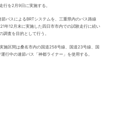
走行を2月9日に実施する。
た連節バスによるBRTシステムを、三重県内のバス路線
21年12月末に実施した四日市市内での試験走行に続い
の調査を目的として行う。
実施区間は桑名市内の国道258号線、国道23号線、国
で運行中の連節バス「神都ライナー」を使用する。