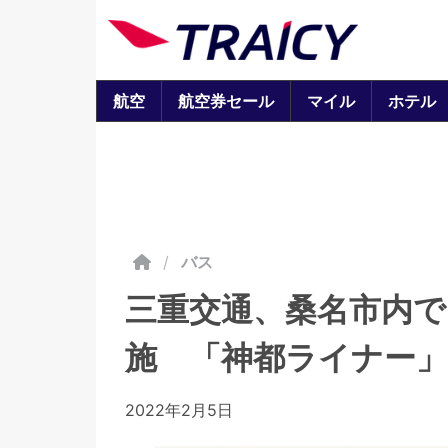
航空
航空券セール
マイル
ホテル
/
バス
三重交通、桑名市内で
施 「神都ライナー
2022年2月5日