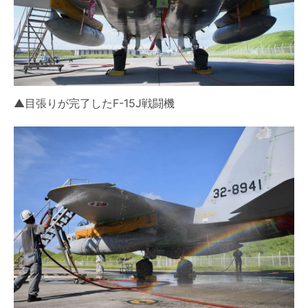
▲目張りが完了したF-15J戦闘機