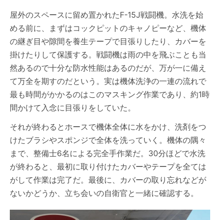
屋外のスペースに留め置かれたF-15J戦闘機。水洗を始
める前に、まずはコックピットのキャノピーなど、機体
の継ぎ目や隙間を養生テープで目張りしたり、カバーを
掛けたりして保護する。戦闘機は雨の中を飛ぶことも当
然あるので十分な防水性能はあるのだが、万が一に備え
て万全を期すのだという。実は機体洗浄の一連の流れで
最も時間がかかるのはこのマスキング作業であり、約1時
間かけて入念に目張りをしていた。
それが終わるとホースで機体全体に水をかけ、洗剤をつ
けたブラシやスポンジで全体を洗っていく。機体の隅々
まで、整備士6名による完全手作業だ。30分ほどで水洗
が終わると、最初に取り付けたカバーやテープを全ては
がして作業は完了だ。最後に、カバーの取り忘れなどが
ないかどうか、立ち会いの自衛官と一緒に確認する。