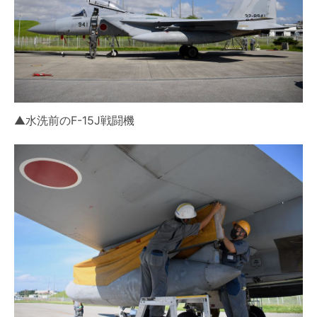
▲水洗前のF-15J戦闘機