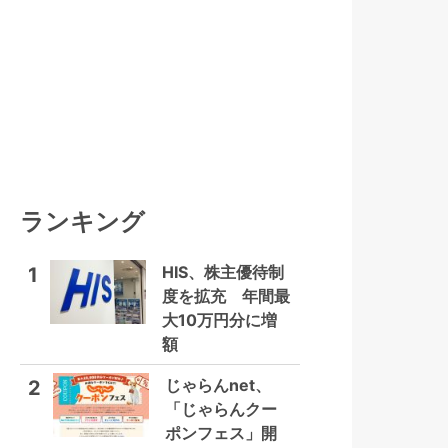
ランキング
HIS、株主優待制
1
度を拡充 年間最
大10万円分に増
額
じゃらんnet、
2
「じゃらんクー
ポンフェス」開