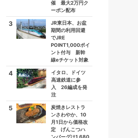
催 最大2万円ク
ーポン配布
JR東日本、お盆
3
期間の利用回避
でJRE
POINT1,000ポイ
ント付与 新幹
線eチケット対象
イタロ、ドイツ
4
高速鉄道に参
入 26編成を発
注
炭焼きレストラ
5
ンさわやか、10
月1日から価格改
定 げんこつハ
ンバーグは1,680