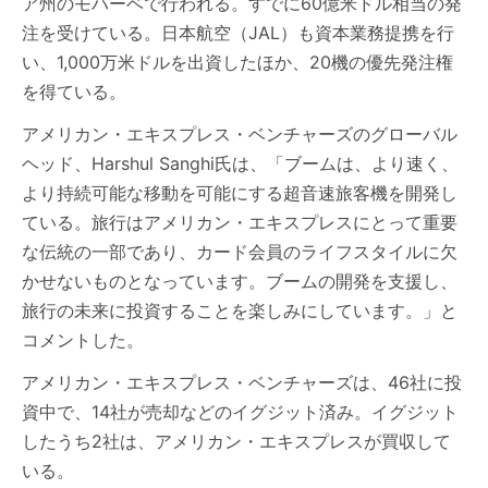
ア州のモハーベで行われる。すでに60億米ドル相当の発
注を受けている。日本航空（JAL）も資本業務提携を行
い、1,000万米ドルを出資したほか、20機の優先発注権
を得ている。
アメリカン・エキスプレス・ベンチャーズのグローバル
ヘッド、Harshul Sanghi氏は、「ブームは、より速く、
より持続可能な移動を可能にする超音速旅客機を開発し
ている。旅行はアメリカン・エキスプレスにとって重要
な伝統の一部であり、カード会員のライフスタイルに欠
かせないものとなっています。ブームの開発を支援し、
旅行の未来に投資することを楽しみにしています。」と
コメントした。
アメリカン・エキスプレス・ベンチャーズは、46社に投
資中で、14社が売却などのイグジット済み。イグジット
したうち2社は、アメリカン・エキスプレスが買収して
いる。