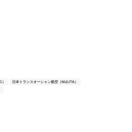
C）
日本トランスオーシャン航空（NU/JTA）
）