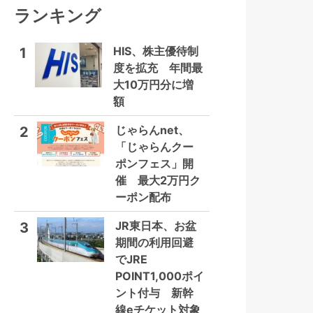
ランキング
HIS、株主優待制
1
度を拡充 年間最
大10万円分に増
額
じゃらんnet、
2
「じゃらんクー
ポンフェス」開
催 最大2万円ク
ーポン配布
JR東日本、お盆
3
期間の利用回避
でJRE
POINT1,000ポイ
ント付与 新幹
線eチケット対象