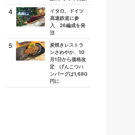
イタロ、ドイツ
4
高速鉄道に参
入 26編成を発
注
炭焼きレストラ
5
ンさわやか、10
月1日から価格改
定 げんこつハ
ンバーグは1,680
円に