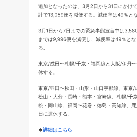
追加となったのは、3月2日から31日にかけ
計で13,059便を減便する。減便率は49％と
3月1日から7日までの緊急事態宣言中は3,5
までは9,996便を減便し、減便率は49％とな
る。
東京/成田〜札幌/千歳・福岡線と大阪/伊丹
休する。
東京/羽田〜秋田・山形・山口宇部線、東京/
松山・大分・長崎・熊本・宮崎線、札幌/千歳
松・岡山線、福岡〜花巻・徳島・高知線、鹿
日に運休する。
⇒
詳細はこちら