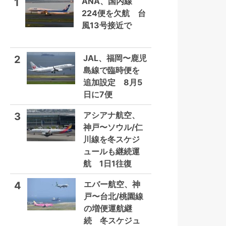
ANA、国内線
1
224便を欠航 台
風13号接近で
JAL、福岡〜鹿児
2
島線で臨時便を
追加設定 8月5
日に7便
アシアナ航空、
3
神戸〜ソウル/仁
川線を冬スケジ
ュールも継続運
航 1日1往復
エバー航空、神
4
戸〜台北/桃園線
の増便運航継
続 冬スケジュ