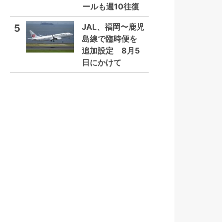
ールも週10往復
JAL、福岡〜鹿児
5
島線で臨時便を
追加設定 8月5
日にかけて