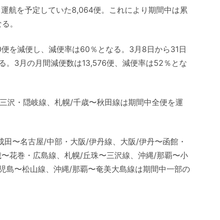
て運航を予定していた8,064便。これにより期間中は累
なる。
80便を減便し、減便率は60％となる。3月8日から31日
る。3月の月間減便数は13,576便、減便率は52％とな
〜三沢・隠岐線、札幌/千歳〜秋田線は期間中全便を運
成田〜名古屋/中部・大阪/伊丹線、大阪/伊丹〜函館・
〜花巻・広島線、札幌/丘珠〜三沢線、沖縄/那覇〜小
児島〜松山線、沖縄/那覇〜奄美大島線は期間中一部の