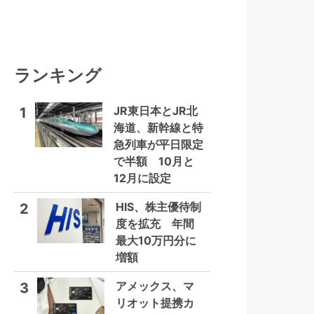
ランキング
JR東日本とJR北
1
海道、新幹線と特
急列車が平日限定
で半額 10月と
12月に設定
HIS、株主優待制
2
度を拡充 年間
最大10万円分に
増額
アメックス、マ
3
リオット提携カ