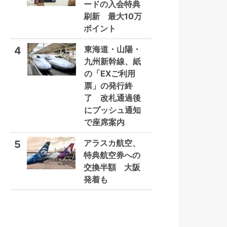
ードの入会特典
刷新 最大10万
ポイント
東海道・山陽・
4
九州新幹線、紙
の「EXご利用
票」の発行終
了 改札通過後
にプッシュ通知
で座席案内
アラスカ航空、
5
特典航空券への
交換半額 大阪
発着も