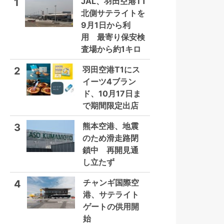
JAL、羽田空港T1
1
北側サテライトを
9月1日から利
用 最寄り保安検
査場から約1キロ
羽田空港T1にス
2
イーツ4ブラン
ド、10月17日ま
で期間限定出店
熊本空港、地震
3
のため滑走路閉
鎖中 再開見通
し立たず
チャンギ国際空
4
港、サテライト
ゲートの供用開
始