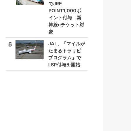
でJRE
POINT1,000ポ
イント付与 新
幹線eチケット対
象
JAL、「マイルが
5
たまるトラリピ
プログラム」で
LSP付与を開始