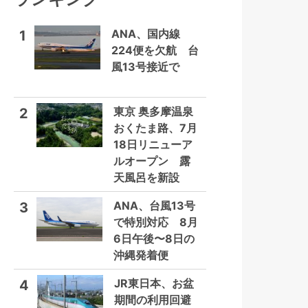
ANA、国内線
1
224便を欠航 台
風13号接近で
東京 奥多摩温泉
2
おくたま路、7月
18日リニューア
ルオープン 露
天風呂を新設
ANA、台風13号
3
で特別対応 8月
6日午後〜8日の
沖縄発着便
JR東日本、お盆
4
期間の利用回避