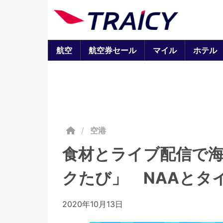
航空
航空券セール
マイル
ホテル
/
空港
食材とライブ配信で
クたび」 NAAとタ
2020年10月13日