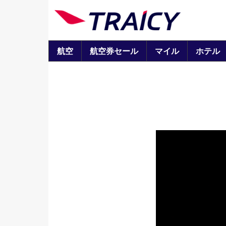
航空
航空券セール
マイル
ホテル