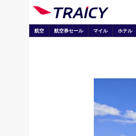
航空
航空券セール
マイル
ホテル