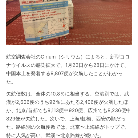
航空調査会社のCirium（シリウム）によると、新型コロ
ナウイルスの感染拡大で、1月23日から28日にかけて、
中国本土を発着する9,807便が欠航したことがわかっ
た。
欠航便数は、全体の10.8％に相当する。空港別では、武
漢が2,606便のうち92％にあたる2,406便が欠航したほ
か、北京/首都でも9,113便中920便、広州でも8,236便中
829便が欠航した。次いで、上海/虹橋、西安の順だっ
た。路線別の欠航便数では、北京〜上海線がトップで、
特に人気が高い、武漢〜北京路線が続いた。