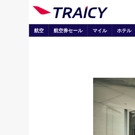
航空
航空券セール
マイル
ホテル