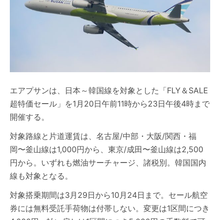
エアプサンは、日本～韓国線を対象とした「FLY＆SALE
超特価セール」を1月20日午前11時から23日午後4時まで
開催する。
対象路線と片道運賃は、名古屋/中部・大阪/関西・福
岡〜釜山線は1,000円から、東京/成田〜釜山線は2,500
円から。いずれも燃油サーチャージ、諸税別。韓国国内
線も対象となる。
対象搭乗期間は3月29日から10月24日まで。セール航空
券には無料受託手荷物は付帯しない。変更は1区間につき