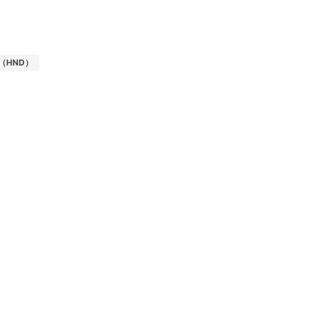
（HND）