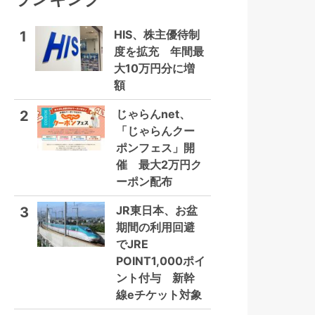
HIS、株主優待制
1
度を拡充 年間最
大10万円分に増
額
じゃらんnet、
2
「じゃらんクー
ポンフェス」開
催 最大2万円ク
ーポン配布
JR東日本、お盆
3
期間の利用回避
でJRE
POINT1,000ポイ
ント付与 新幹
線eチケット対象