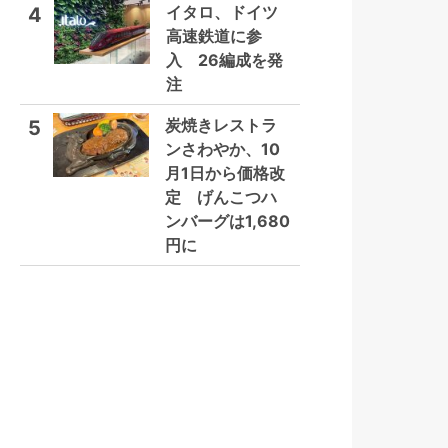
イタロ、ドイツ
4
高速鉄道に参
入 26編成を発
注
炭焼きレストラ
5
ンさわやか、10
月1日から価格改
定 げんこつハ
ンバーグは1,680
円に