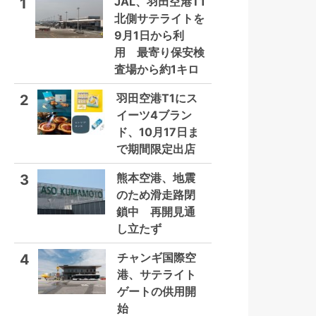
JAL、羽田空港T1
1
北側サテライトを
9月1日から利
用 最寄り保安検
査場から約1キロ
羽田空港T1にス
2
イーツ4ブラン
ド、10月17日ま
で期間限定出店
熊本空港、地震
3
のため滑走路閉
鎖中 再開見通
し立たず
チャンギ国際空
4
港、サテライト
ゲートの供用開
始