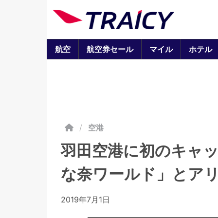
航空
航空券セール
マイル
ホテル
/
空港
羽田空港に初のキャ
な奈ワールド」とア
2019年7月1日