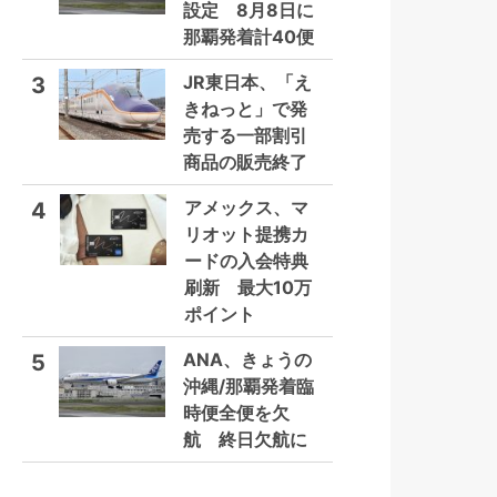
設定 8月8日に
那覇発着計40便
JR東日本、「え
3
きねっと」で発
売する一部割引
商品の販売終了
アメックス、マ
4
リオット提携カ
ードの入会特典
刷新 最大10万
ポイント
ANA、きょうの
5
沖縄/那覇発着臨
時便全便を欠
航 終日欠航に