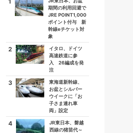
JR東日本、お盆
1
期間の利用回避で
JRE POINT1,000
ポイント付与 新
幹線eチケット対
象
イタロ、ドイツ
2
高速鉄道に参
入 26編成を発
注
東海道新幹線、
3
お盆とシルバー
ウイークに「お
子さま連れ車
両」設定
JR東日本、磐越
4
西線の猪苗代～