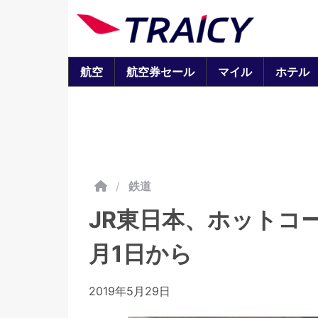
航空
航空券セール
マイル
ホテル
/
鉄道
JR東日本、ホットコ
月1日から
2019年5月29日