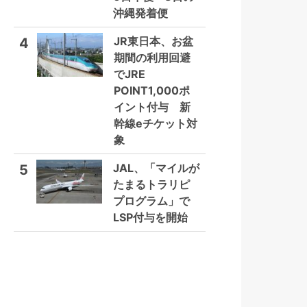
沖縄発着便
JR東日本、お盆
4
期間の利用回避
でJRE
POINT1,000ポ
イント付与 新
幹線eチケット対
象
JAL、「マイルが
5
たまるトラリピ
プログラム」で
LSP付与を開始