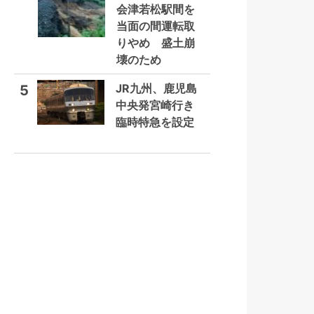
会津若松駅間を
当面の間運転取
りやめ 盛土崩
壊のため
JR九州、鹿児島
5
中央発宮崎行き
臨時特急を設定