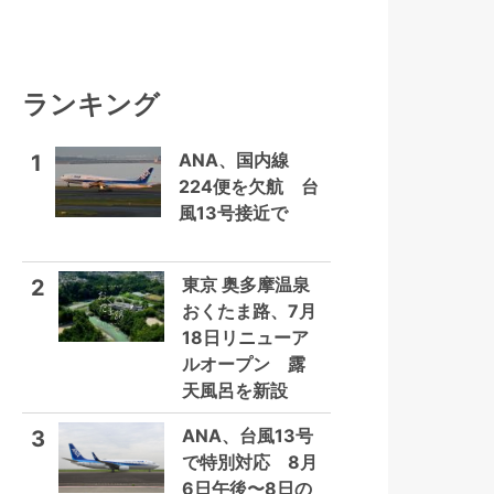
ランキング
ANA、国内線
1
224便を欠航 台
風13号接近で
東京 奥多摩温泉
2
おくたま路、7月
18日リニューア
ルオープン 露
天風呂を新設
ANA、台風13号
3
で特別対応 8月
6日午後〜8日の