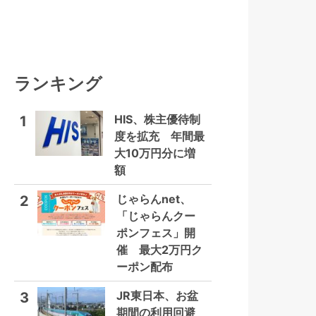
ランキング
HIS、株主優待制
1
度を拡充 年間最
大10万円分に増
額
じゃらんnet、
2
「じゃらんクー
ポンフェス」開
催 最大2万円ク
ーポン配布
JR東日本、お盆
3
期間の利用回避