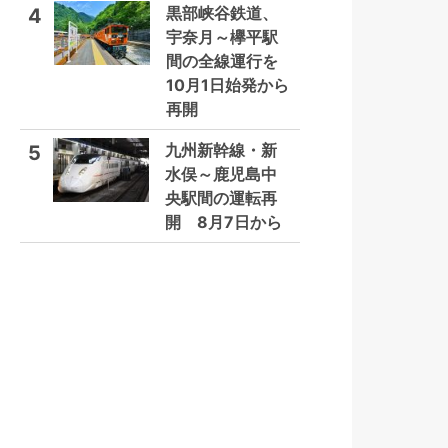
黒部峡谷鉄道、
4
宇奈月～欅平駅
間の全線運行を
10月1日始発から
再開
九州新幹線・新
5
水俣～鹿児島中
央駅間の運転再
開 8月7日から