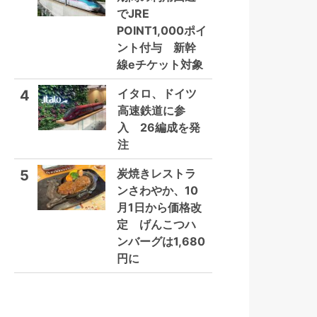
でJRE
POINT1,000ポイ
ント付与 新幹
線eチケット対象
イタロ、ドイツ
4
高速鉄道に参
入 26編成を発
注
炭焼きレストラ
5
ンさわやか、10
月1日から価格改
定 げんこつハ
ンバーグは1,680
円に