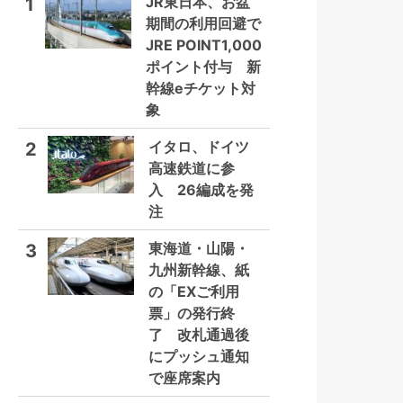
JR東日本、お盆
1
期間の利用回避で
JRE POINT1,000
ポイント付与 新
幹線eチケット対
象
イタロ、ドイツ
2
高速鉄道に参
入 26編成を発
注
東海道・山陽・
3
九州新幹線、紙
の「EXご利用
票」の発行終
了 改札通過後
にプッシュ通知
で座席案内