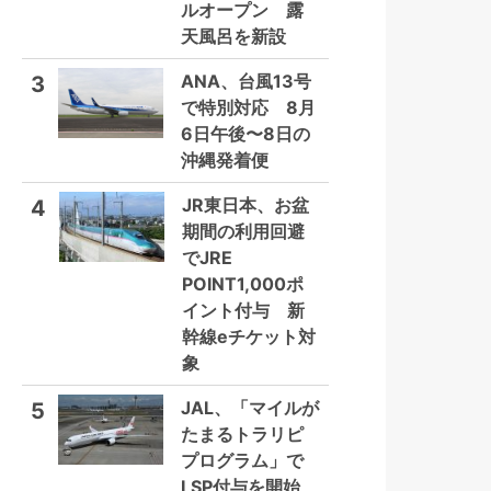
ルオープン 露
天風呂を新設
ANA、台風13号
3
で特別対応 8月
6日午後〜8日の
沖縄発着便
JR東日本、お盆
4
期間の利用回避
でJRE
POINT1,000ポ
イント付与 新
幹線eチケット対
象
JAL、「マイルが
5
たまるトラリピ
プログラム」で
LSP付与を開始