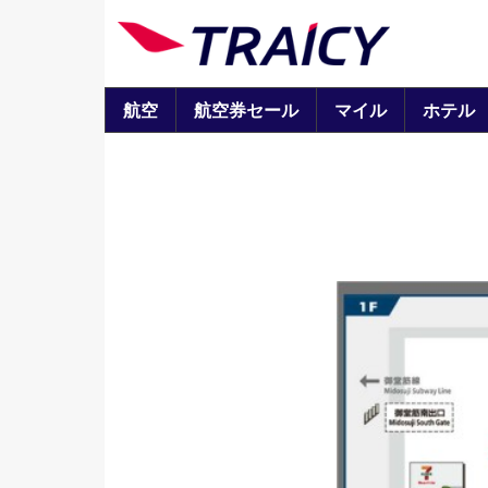
航空
航空券セール
マイル
ホテル