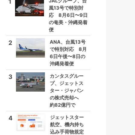
JALグループ、台
1
風13号で特別対
応 8月6日〜9日
の奄美・沖縄発着
便
ANA、台風13号
2
で特別対応 8月
6日午後〜8日の
沖縄発着便
カンタスグルー
3
プ、ジェットス
ター・ジャパン
の株式売却へ
約82億円で
ジェットスター
4
航空、機内持ち
込み手荷物規定