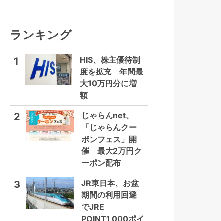
ランキング
HIS、株主優待制
1
度を拡充 年間最
大10万円分に増
額
じゃらんnet、
2
「じゃらんクー
ポンフェス」開
催 最大2万円ク
ーポン配布
JR東日本、お盆
3
期間の利用回避
でJRE
POINT1,000ポイ