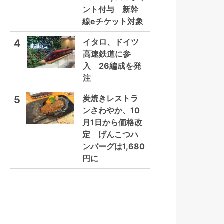
ント付与 新幹
線eチケット対象
イタロ、ドイツ
4
高速鉄道に参
入 26編成を発
注
炭焼きレストラ
5
ンさわやか、10
月1日から価格改
定 げんこつハ
ンバーグは1,680
円に