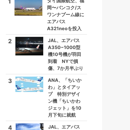
タイ国際航空、福
1
岡〜バンコク/ス
ワンナプーム線に
エアバス
A321neoを投入
JAL、エアバス
2
A350−1000型
機10号機が羽田
到着 NYで損
傷、7か月半ぶり
ANA、「ちいか
3
わ」とタイアッ
プ 特別デザイ
ン機「ちいかわ
ジェット」を10
月下旬に就航
JAL、エアバス
4