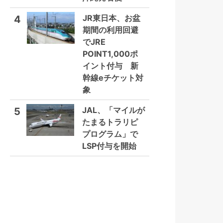
JR東日本、お盆
4
期間の利用回避
でJRE
POINT1,000ポ
イント付与 新
幹線eチケット対
象
JAL、「マイルが
5
たまるトラリピ
プログラム」で
LSP付与を開始