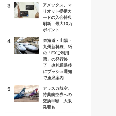
アメックス、マ
3
リオット提携カ
ードの入会特典
刷新 最大10万
ポイント
東海道・山陽・
4
九州新幹線、紙
の「EXご利用
票」の発行終
了 改札通過後
にプッシュ通知
で座席案内
アラスカ航空、
5
特典航空券への
交換半額 大阪
発着も