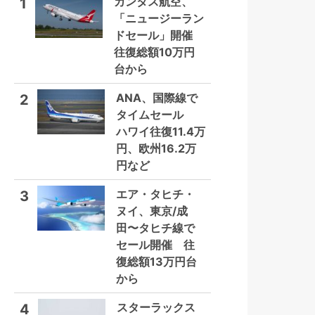
カンタス航空、
1
「ニュージーラン
ドセール」開催
往復総額10万円
台から
ANA、国際線で
2
タイムセール
ハワイ往復11.4万
円、欧州16.2万
円など
エア・タヒチ・
3
ヌイ、東京/成
田〜タヒチ線で
セール開催 往
復総額13万円台
から
スターラックス
4