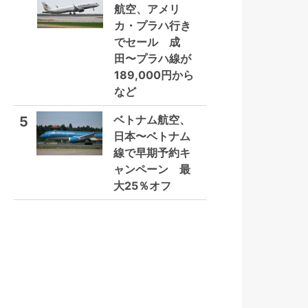
航空、アメリ
カ・プラハ行き
でセール 成
田〜プラハ線が
189,000円から
など
ベトナム航空、
5
日本〜ベトナム
線で早期予約キ
ャンペーン 最
大25％オフ