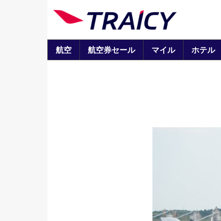
航空
航空券セール
マイル
ホテル