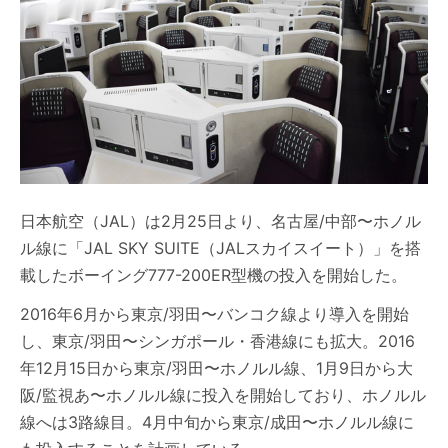
日本航空（JAL）は2月25日より、名古屋/中部〜ホノル
ル線に「JAL SKY SUITE（JALスカイスイート）」を搭
載したボーイング777-200ER型機の投入を開始した。
2016年6月から東京/羽田〜バンコク線より導入を開始
し、東京/羽田〜シンガポール・香港線にも拡大。2016
年12月15日から東京/羽田〜ホノルル線、1月9日から大
阪/監視あ〜ホノルル線に投入を開始しており、ホノルル
線へは3路線目。4月中旬から東京/成田〜ホノルル線に