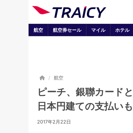
航空
航空券セール
マイル
ホテル
/
航空
ピーチ、銀聯カードと
日本円建ての支払い
2017年2月22日