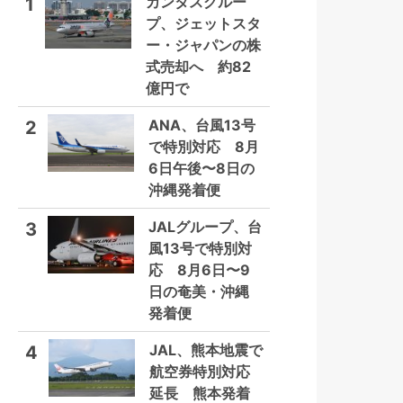
カンタスグルー
1
プ、ジェットスタ
ー・ジャパンの株
式売却へ 約82
億円で
ANA、台風13号
2
で特別対応 8月
6日午後〜8日の
沖縄発着便
JALグループ、台
3
風13号で特別対
応 8月6日〜9
日の奄美・沖縄
発着便
JAL、熊本地震で
4
航空券特別対応
延長 熊本発着