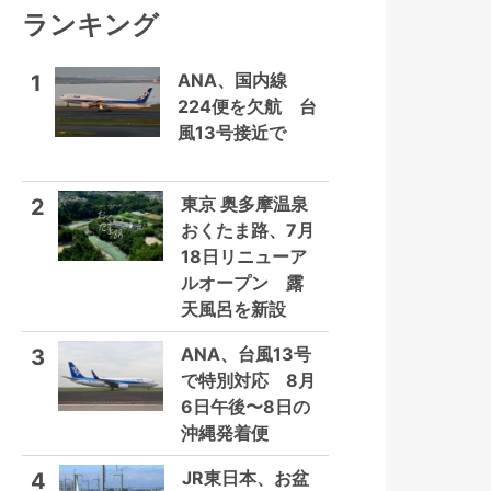
ランキング
ANA、国内線
1
224便を欠航 台
風13号接近で
東京 奥多摩温泉
2
おくたま路、7月
18日リニューア
ルオープン 露
天風呂を新設
ANA、台風13号
3
で特別対応 8月
6日午後〜8日の
沖縄発着便
JR東日本、お盆
4