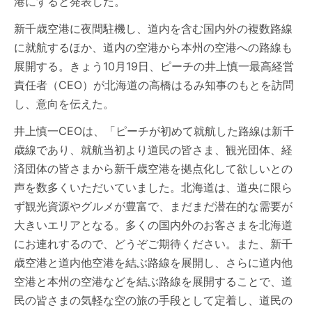
港にすると発表した。
新千歳空港に夜間駐機し、道内を含む国内外の複数路線
に就航するほか、道内の空港から本州の空港への路線も
展開する。きょう10月19日、ピーチの井上慎一最高経営
責任者（CEO）が北海道の高橋はるみ知事のもとを訪問
し、意向を伝えた。
井上慎一CEOは、「ピーチが初めて就航した路線は新千
歳線であり、就航当初より道民の皆さま、観光団体、経
済団体の皆さまから新千歳空港を拠点化して欲しいとの
声を数多くいただいていました。北海道は、道央に限ら
ず観光資源やグルメが豊富で、まだまだ潜在的な需要が
大きいエリアとなる。多くの国内外のお客さまを北海道
にお連れするので、どうぞご期待ください。また、新千
歳空港と道内他空港を結ぶ路線を展開し、さらに道内他
空港と本州の空港などを結ぶ路線を展開することで、道
民の皆さまの気軽な空の旅の手段として定着し、道民の