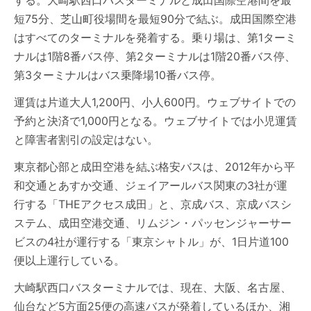
する。大崎駅西口バスターミナルと成田国際空港間を最
短75分、芝山町役場間を最短90分で結ぶ。成田国際空港
はすべてのターミナルを発着する。乗り場は、第1ターミ
ナルは1階8番バス停、第2ターミナルは1階20番バス停、
第3ターミナルはバス乗降場10番バス停。
運賃は片道大人1,200円、小人600円。ウェブサイトでの
予約と決済で1,000円となる。ウェブサイトでは小児運賃
と障害者割引の設定はない。
東京都心部と成田空港を結ぶ格安バスは、2012年から平
和交通とあすか交通、ジェイアールバス関東の3社が運
行する「THEアクセス成田」と、京成バス、京成バスシ
ステム、成田空港交通、リムジン・パッセンジャーサー
ビスの4社が運行する「東京シャトル」が、1日片道100
便以上運行している。
大崎駅西口バスターミナルでは、現在、大阪、名古屋、
仙台など5方面25便の高速バスが発着しているほか、湘