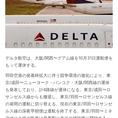
デルタ航空は、大阪/関西〜グアム線を10月31日運航便を
もって運休する。
羽田空港の発着枠拡大に伴う競争環境の激化により、東
京/成田〜ニューヨーク・バンコク・大阪/関西線の運休
も発表しており、計4路線が運休になる。東京/成田〜ロ
サンゼルス線からも撤退し、東京/羽田〜ロサンゼルス線
の昼間の運航に切り替える。現在の東京/羽田〜ロサンゼ
ルス線の深夜早朝便は運航を終了する。東京/羽田〜ミネ