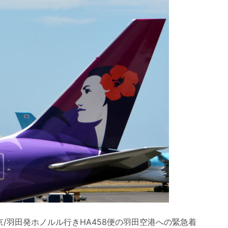
京/羽田発ホノルル行きHA458便の羽田空港への緊急着