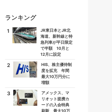
ランキング
JR東日本とJR北
1
海道、新幹線と特
急列車が平日限定
で半額 10月と
12月に設定
HIS、株主優待制
2
度を拡充 年間
最大10万円分に
増額
アメックス、マ
3
リオット提携カ
ードの入会特典
刷新 最大10万