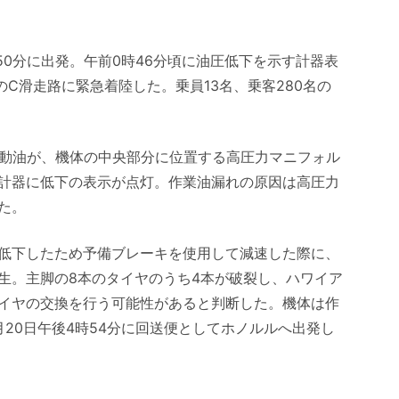
1時50分に出発。午前0時46分頃に油圧低下を示す計器表
のC滑走路に緊急着陸した。乗員13名、乗客280名の
作動油が、機体の中央部分に位置する高圧力マニフォル
計器に低下の表示が点灯。作業油漏れの原因は高圧力
た。
低下したため予備ブレーキを使用して減速した際に、
生。主脚の8本のタイヤのうち4本が破裂し、ハワイア
イヤの交換を行う可能性があると判断した。機体は作
20日午後4時54分に回送便としてホノルルへ出発し