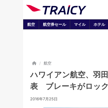
航空
航空券セール
マイル
ホテル
/
航空
ハワイアン航空、羽
表 ブレーキがロッ
2016年7月25日