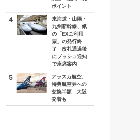
ポイント
東海道・山陽・
4
九州新幹線、紙
の「EXご利用
票」の発行終
了 改札通過後
にプッシュ通知
で座席案内
アラスカ航空、
5
特典航空券への
交換半額 大阪
発着も