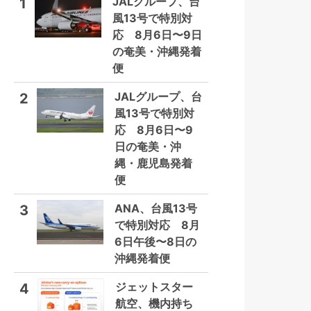
JALグループ、台
1
風13号で特別対
応 8月6日〜9日
の奄美・沖縄発着
便
JALグループ、台
2
風13号で特別対
応 8月6日〜9
日の奄美・沖
縄・鹿児島発着
便
ANA、台風13号
3
で特別対応 8月
6日午後〜8日の
沖縄発着便
ジェットスター
4
航空、機内持ち