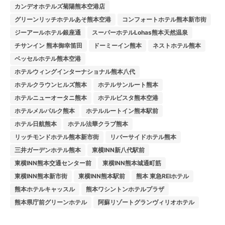
カンデオホテルズ菊陽熊本空港店
グリーンリッチホテルあそ熊本空港
コンフォートホテル熊本新市街
ジーアールホテル銀座通
スーパーホテルLohas熊本天然温泉
チサンイン 熊本御幸笛田
ドーミーイン熊本
ネストホテル熊本
ベッセルホテル熊本空港
ホテルウィングインターナショナル熊本八代
ホテルクラウンヒルズ熊本
ホテルサンルート熊本
ホテルニューオータニ熊本
ホテルビスタ熊本空港
ホテルメルパルク熊本
ホテルルートイン熊本駅前
ホテル日航熊本
ホテル法華クラブ熊本
リッチモンドホテル熊本新市街
リバーサイドホテル熊本
三井ガーデンホテル熊本
東横INN新八代駅前
東横INN熊本交通センター前
東横INN熊本城通町筋
東横INN熊本新市街
東横INN熊本駅前
熊本 東急REIホテル
熊本ホテルキャッスル
熊本ワシントンホテルプラザ
熊本県庁前グリーンホテル
阿蘇リゾートグランヴィリオホテル