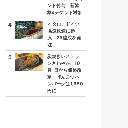
ント付与 新幹
線eチケット対象
イタロ、ドイツ
4
高速鉄道に参
入 26編成を発
注
炭焼きレストラ
5
ンさわやか、10
月1日から価格改
定 げんこつハ
ンバーグは1,680
円に