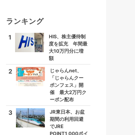
ランキング
HIS、株主優待制
1
度を拡充 年間最
大10万円分に増
額
じゃらんnet、
2
「じゃらんクー
ポンフェス」開
催 最大2万円ク
ーポン配布
JR東日本、お盆
3
期間の利用回避
でJRE
POINT1,000ポイ