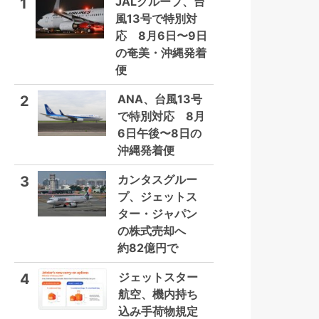
JALグループ、台
1
風13号で特別対
応 8月6日〜9日
の奄美・沖縄発着
便
ANA、台風13号
2
で特別対応 8月
6日午後〜8日の
沖縄発着便
カンタスグルー
3
プ、ジェットス
ター・ジャパン
の株式売却へ
約82億円で
ジェットスター
4
航空、機内持ち
込み手荷物規定