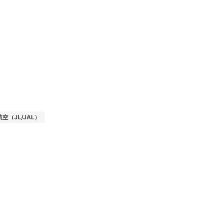
空（JL/JAL）