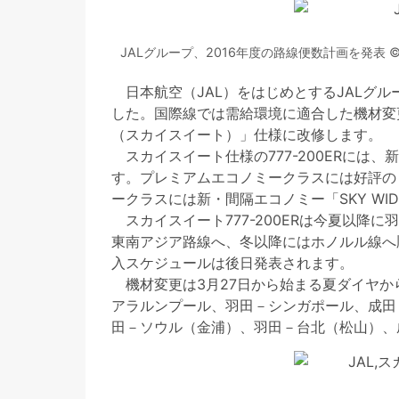
JALグループ、2016年度の路線便数計画を発表 © Toshio 
日本航空（JAL）をはじめとするJALグルー
した。国際線では需給環境に適合した機材変更を実
（スカイスイート）」仕様に改修します。
スカイスイート仕様の777-200ERには
す。プレミアムエコノミークラスには好評の「S
ークラスには新・間隔エコノミー「SKY WI
スカイスイート777-200ERは今夏以降
東南アジア路線へ、冬以降にはホノルル線へ
入スケジュールは後日発表されます。
機材変更は3月27日から始まる夏ダイヤか
アラルンプール、羽田－シンガポール、成田
田－ソウル（金浦）、羽田－台北（松山）、