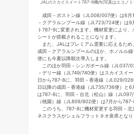
JALのスカイスイート787-9機内(写真はエコノミークラス) ©
成田－ボストン線（JL008/007便）は6月1
－クアラルンプール線（JL723/724便）は9
ト787-9に変更されます。機材変更により
シートが搭載されることになります。
また、JALはプレミアム需要に応えるため
成田－クアラルンプールのほか、ホノルル線
便にも今夏以降順次導入します。
このほか羽田－シンガポール線（JL037/03
－デリー線（JL749/740便）はスカイスイート
日から787-8に、羽田－香港線（JL029/02
日以降の成田－香港線（JL735/736便）と6
は787-8に、羽田－台北（松山）線（JL097/
（桃園）線（JL809/802便）は7月から78
このうち、787-8に機材変更する羽田－
ネスクラスがシェルフラットネオ座席となり