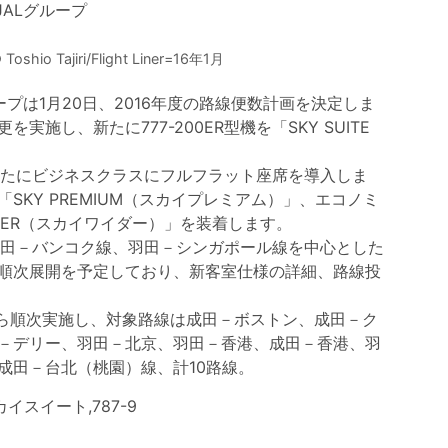
Tajiri/Flight Liner=16年1月
プは1月20日、2016年度の路線便数計画を決定しま
施し、新たに777-200ER型機を「SKY SUITE
、新たにビジネスクラスにフルフラット座席を導入しま
KY PREMIUM（スカイプレミアム）」、エコノミ
DER（スカイワイダー）」を装着します。
に羽田－バンコク線、羽田－シンガポール線を中心とした
順次展開を予定しており、新客室仕様の詳細、路線投
ら順次実施し、対象路線は成田－ボストン、成田－ク
－デリー、羽田－北京、羽田－香港、成田－香港、羽
成田－台北（桃園）線、計10路線。