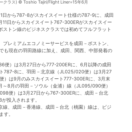
 Toshio Tajiri/Flight Liner=15年6月
1日から787-8がスカイスイート仕様の787-9に、成田
月11日からスカイスイート767-300ERがスカイスイー
、ボストン線のビジネスクラスでは初めてフルフラット
、プレミアムエコノミーサービスを成田－ボストン、
でも現在の羽田路線に加え、成田、関西、中部発着の
6便）は3月27日から777-200ERに、6月以降の成田
787-8に、羽田－北京線（JL025/020便）は3月27
6便）は9月のみスカイスイート777-300ERに、3月末
月～8月の羽田－ソウル（金浦）線（JL095/090便）
098便）は3月27日から767-300ERに、成田－台北
7-8が投入されます。
北京線、成田－香港線、成田－台北（桃園）線は、ビジ
ます。