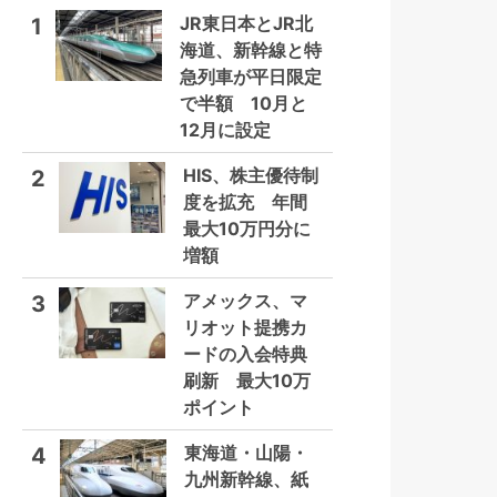
JR東日本とJR北
1
海道、新幹線と特
急列車が平日限定
で半額 10月と
12月に設定
HIS、株主優待制
2
度を拡充 年間
最大10万円分に
増額
アメックス、マ
3
リオット提携カ
ードの入会特典
刷新 最大10万
ポイント
東海道・山陽・
4
九州新幹線、紙