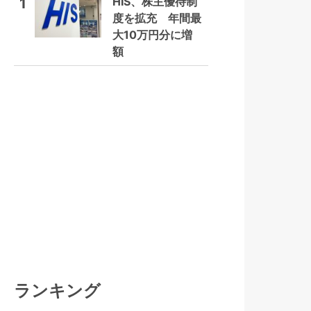
HIS、株主優待制
1
度を拡充 年間最
大10万円分に増
額
ランキング