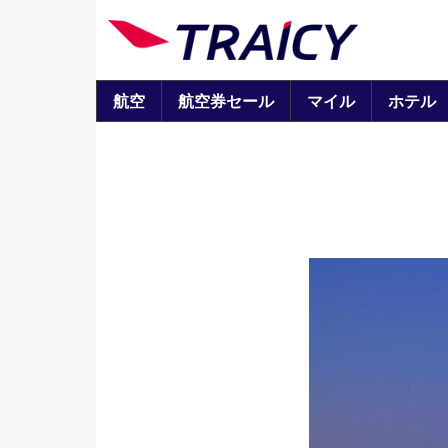
航空
航空券セール
マイル
ホテル