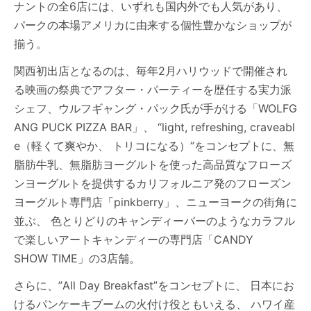
ナントの全6店には、いずれも国内外でも人気があり、
パークの本場アメリカに由来する個性豊かなショップが
揃う。
関西初出店となるのは、毎年2月ハリウッドで開催され
る映画の祭典でアフター・パーティーを歴任する実力派
シェフ、ウルフギャング・パック氏が手がける「WOLFG
ANG PUCK PIZZA BAR」、 “light, refreshing, craveabl
e（軽くて爽やか、 トリコになる）”をコンセプトに、無
脂肪牛乳、無脂肪ヨーグルトを使った高品質なフローズ
ンヨーグルトを提供するカリフォルニア発のフローズン
ヨーグルト専門店「pinkberry」、ニューヨークの街角に
並ぶ、 色とりどりのキャンディーバーのようなカラフル
で楽しいアートキャンディーの専門店「CANDY
SHOW TIME」の3店舗。
さらに、”All Day Breakfast”をコンセプトに、 日本にお
けるパンケーキブームの火付け役ともいえる、 ハワイ産