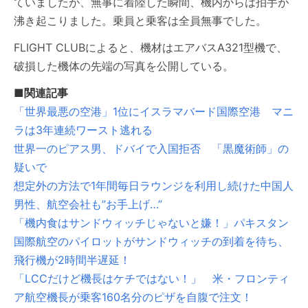
ていましたが、無事に着陸した瞬間、機内からは拍手が
沸き起こりました。乗員と乗客は全員無事でした。
FLIGHT CLUBによると、機材はエアバスA321型機で、
破損した機体の先端の写真を公開している。
■関連記事
「世界最悪の空港」1位にイスラマバード国際空港 マニ
ラは3年連続ワースト逃れる
世界一のピアス男、ドバイで入国拒否 「黒魔術師」の
疑いで
想定外の方法で1年間毎日ラウンジを利用し続けた中国人
男性、航空会社も”お手上げ…”
「機内食はサンドウィッチじゃないと嫌！」パキスタン
国際航空のパイロットがサンドウィッチの到着を待ち、
飛行機が2時間半遅延！
「LCCだけど機長はケチではない！」 米・フロンティ
ア航空機長が乗客160名分のピザを自腹で注文！