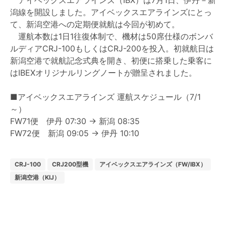
アイベックスエアラインズ（IBX）は7月1日、伊丹－新
潟線を開設しました。アイベックスエアラインズにとっ
て、新潟空港への定期便就航は今回が初めて。
運航本数は1日1往復体制で、機材は50席仕様のボンバ
ルディアCRJ-100もしくはCRJ-200を投入。初就航日は
新潟空港で就航記念式典を開き、初便に搭乗した乗客に
はIBEXオリジナルリングノートが贈呈されました。
■アイベックスエアラインズ 運航スケジュール（7/1
～）
FW71便 伊丹 07:30 → 新潟 08:35
FW72便 新潟 09:05 → 伊丹 10:10
CRJ-100
CRJ200型機
アイベックスエアラインズ（FW/IBX）
新潟空港（KIJ）