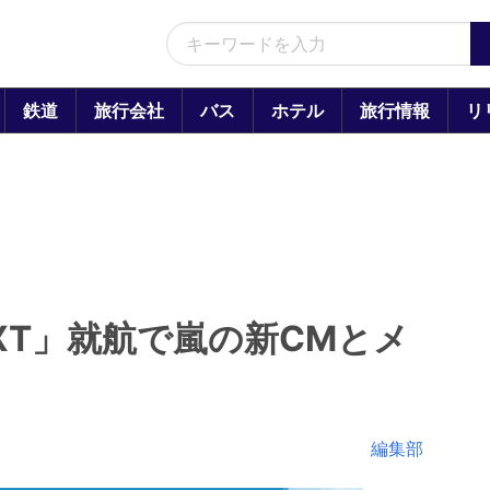
鉄道
旅行会社
バス
ホテル
旅行情報
リ
 NEXT」就航で嵐の新CMとメ
編集部