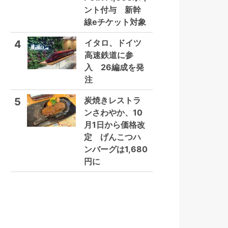
ント付与 新幹
線eチケット対象
イタロ、ドイツ
4
高速鉄道に参
入 26編成を発
注
炭焼きレストラ
5
ンさわやか、10
月1日から価格改
定 げんこつハ
ンバーグは1,680
円に