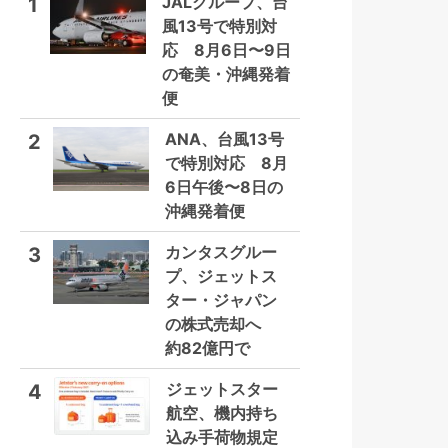
JALグループ、台
1
風13号で特別対
応 8月6日〜9日
の奄美・沖縄発着
便
ANA、台風13号
2
で特別対応 8月
6日午後〜8日の
沖縄発着便
カンタスグルー
3
プ、ジェットス
ター・ジャパン
の株式売却へ
約82億円で
ジェットスター
4
航空、機内持ち
込み手荷物規定