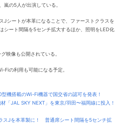
、嵐の5人が出演している。
とクラスJシートが本革になることで、ファーストクラスを
はシート間隔を5センチ拡大するほか、照明をLED化
ング映像も公開されている。
らWi-Fiの利用も可能になる予定。
00型機搭載のWi-Fi機器で国交省の認可を発表！
「JAL SKY NEXT」を東京/羽田〜福岡線に投入！
ラスJを本革製に！ 普通席シート間隔を5センチ拡