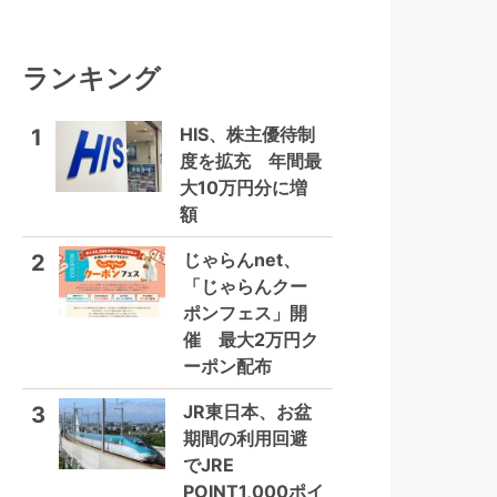
ランキング
HIS、株主優待制
1
度を拡充 年間最
大10万円分に増
額
じゃらんnet、
2
「じゃらんクー
ポンフェス」開
催 最大2万円ク
ーポン配布
JR東日本、お盆
3
期間の利用回避
でJRE
POINT1,000ポイ