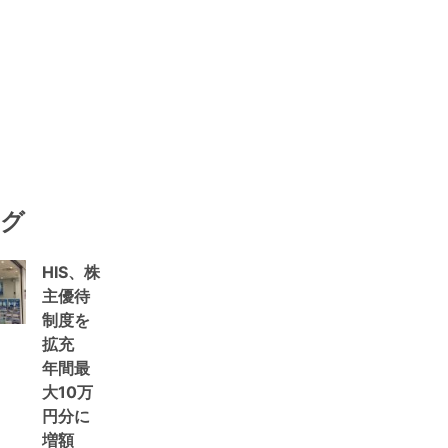
グ
HIS、株
主優待
制度を
拡充
年間最
大10万
円分に
増額