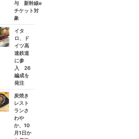
与 新幹線e
チケット対
象
イタ
ロ、ド
イツ高
速鉄道
に参
入 26
編成を
発注
炭焼き
レスト
ランさ
わや
か、10
月1日か