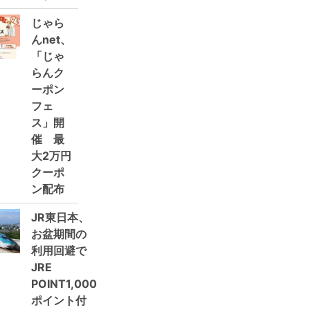
じゃら
んnet、
「じゃ
らんク
ーポン
フェ
ス」開
催 最
大2万円
クーポ
ン配布
JR東日本、
お盆期間の
利用回避で
JRE
POINT1,000
ポイント付