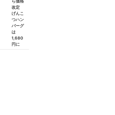
ら価格
改定
げんこ
つハン
バーグ
は
1,680
円に