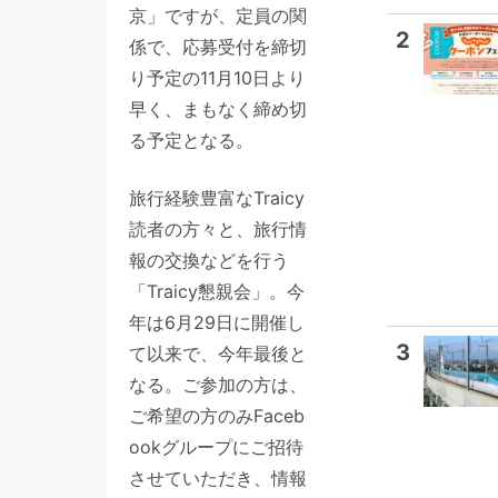
京」ですが、定員の関
2
係で、応募受付を締切
り予定の11月10日より
早く、まもなく締め切
る予定となる。
旅行経験豊富なTraicy
読者の方々と、旅行情
報の交換などを行う
「Traicy懇親会」。今
年は6月29日に開催し
3
て以来で、今年最後と
なる。ご参加の方は、
ご希望の方のみFaceb
ookグループにご招待
させていただき、情報