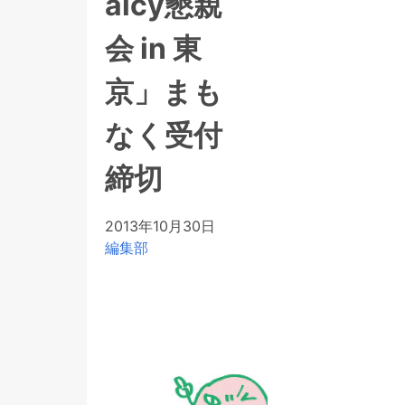
aicy懇親
会 in 東
京」まも
なく受付
締切
2013年10月30日
編集部