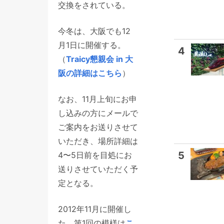
交換をされている。
今冬は、大阪でも12
月1日に開催する。
4
（
Traicy懇親会 in 大
阪の詳細はこちら
）
なお、11月上旬にお申
し込みの方にメールで
ご案内をお送りさせて
いただき、場所詳細は
5
4〜5日前を目処にお
送りさせていただく予
定となる。
2012年11月に開催し
た、第1回の模様は
こ