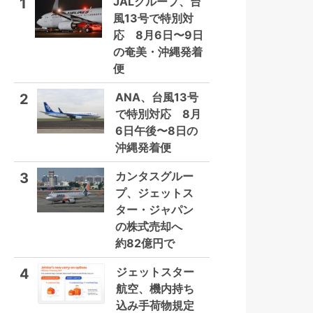
JALグループ、台
1
風13号で特別対
応 8月6日〜9日
の奄美・沖縄発着
便
ANA、台風13号
2
で特別対応 8月
6日午後〜8日の
沖縄発着便
カンタスグルー
3
プ、ジェットス
ター・ジャパン
の株式売却へ
約82億円で
ジェットスター
4
航空、機内持ち
込み手荷物規定