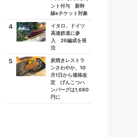
ント付与 新幹
線eチケット対象
イタロ、ドイツ
4
高速鉄道に参
入 26編成を発
注
炭焼きレストラ
5
ンさわやか、10
月1日から価格改
定 げんこつハ
ンバーグは1,680
円に