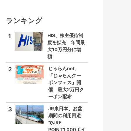
ランキング
HIS、株主優待制
1
度を拡充 年間最
大10万円分に増
額
じゃらんnet、
2
「じゃらんクー
ポンフェス」開
催 最大2万円ク
ーポン配布
JR東日本、お盆
3
期間の利用回避
でJRE
POINT1,000ポイ