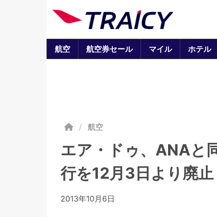
航空
航空券セール
マイル
ホテル
/
航空
エア・ドゥ、ANAと
行を12月3日より廃
2013年10月6日