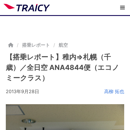
/
搭乗レポート
航空
【搭乗レポート】稚内⇒札幌（千
歳）／全日空 ANA4844便（エコノ
ミークラス）
2013年9月28日
高柳 拓也