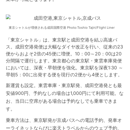
東京シャトルが増便される成田国際空港 Photo:Toshio Tajiri/Flight Liner
「東京シャトル」は、東京駅と成田空港を結ぶ高速バ
ス。成田空港発便は大幅なダイヤ改正を行い、従来の23
便からおよそ2倍の45便に増便。10：00～20：00は20
分間隔で運行します。東京都心の東京駅・東雲車庫発便
においては、深夜・早朝便を強化。東京駅を深夜1:30 ～
早朝5：00に出発する便を現行の2便から4便とします。
新運賃も設定。東雲車庫・東京駅発、成田空港発とも最
安値900円、予約なしの場合は1,000円にて利用可能。な
お、当日に空席がある場合は予約なしでも乗車できま
す。
乗車方法は、東京駅発が京成バスへの電話予約、発車オ
ーライネットならびに楽天トラベルからのウェブ予約、