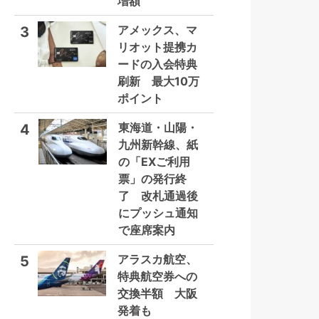
増額
アメックス、マ
3
リオット提携カ
ードの入会特典
刷新 最大10万
ポイント
東海道・山陽・
4
九州新幹線、紙
の「EXご利用
票」の発行終
了 改札通過後
にプッシュ通知
で座席案内
アラスカ航空、
5
特典航空券への
交換半額 大阪
発着も