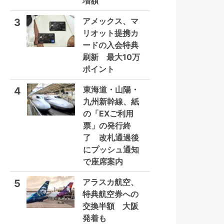
増額
アメックス、マ
3
リオット提携カ
ードの入会特典
刷新 最大10万
ポイント
東海道・山陽・
4
九州新幹線、紙
の「EXご利用
票」の発行終
了 改札通過後
にプッシュ通知
で座席案内
アラスカ航空、
5
特典航空券への
交換半額 大阪
発着も