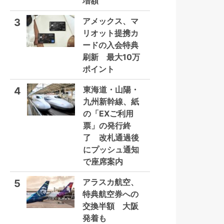
増額
アメックス、マ
3
リオット提携カ
ードの入会特典
刷新 最大10万
ポイント
東海道・山陽・
4
九州新幹線、紙
の「EXご利用
票」の発行終
了 改札通過後
にプッシュ通知
で座席案内
アラスカ航空、
5
特典航空券への
交換半額 大阪
発着も